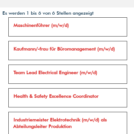
Suchergebnisse
Es werden 1 bis 6 von 6 Stellen angezeigt
für
Stellenbezeichnung
Drücken
Maschinenführer (m/w/d)
"".
Sie
Es
die
werden
Leertaste,
1
Stellenbezeichnung
Drücken
Kaufmann/-frau für Büromanagement (m/w/d)
um
bis
Sie
die
6
die
Stelleninformationen
von
Leertaste,
vollständig
6
Stellenbezeichnung
Drücken
Team Lead Electrical Engineer (m/w/d)
um
anzuzeigen.
Stellen
Sie
die
angezeigt
die
Stelleninformationen
Verwenden
Leertaste,
vollständig
Stellenbezeichnung
Drücken
Health & Safety Excellence Coordinator
Sie
um
anzuzeigen.
Sie
die
die
die
Tabulatortaste,
Stelleninformationen
Leertaste,
um
vollständig
Stellenbezeichnung
Drücken
Industriemeister Elektrotechnik (m/w/d) als
um
durch
anzuzeigen.
Sie
Abteilungsleiter Produktion
die
die
die